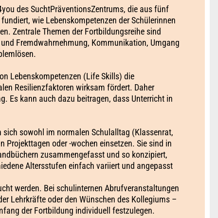
me4you des SuchtPräventionsZentrums, die aus fünf
d fundiert, wie Lebenskompetenzen der Schülerinnen
en. Zentrale Themen der Fortbildungsreihe sind
st- und Fremdwahrnehmung, Kommunikation, Umgang
blemlösen.
von Lebenskompetenzen (Life Skills) die
alen Resilienzfaktoren wirksam fördert. Daher
g. Es kann auch dazu beitragen, dass Unterricht in
 sich sowohl im normalen Schulalltag (Klassenrat,
n Projekttagen oder -wochen einsetzen. Sie sind in
Handbüchern zusammengefasst und so konzipiert,
iedene Altersstufen einfach variiert und angepasst
ucht werden. Bei schulinternen Abrufveranstaltungen
 der Lehrkräfte oder den Wünschen des Kollegiums –
fang der Fortbildung individuell festzulegen.